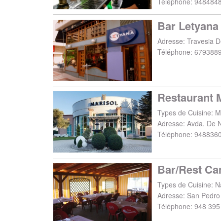
Téléphone:
948484
Bar Letyana
Adresse:
Travesia 
Téléphone:
679388
Restaurant 
Types de Cuisine: Mi
Adresse:
Avda. De N
Téléphone:
948836
Bar/Rest Ca
Types de Cuisine: N
Adresse:
San Pedro
Téléphone:
948 395