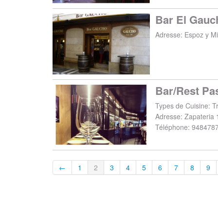
Bar El Gauc
Adresse:
Espoz y Mi
Bar/Rest Pa
Types de Cuisine: Tr
Adresse:
Zapateria 
Téléphone:
948478
←
1
2
3
4
5
6
7
8
9