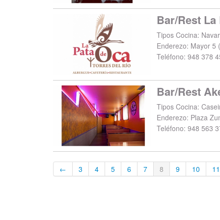
Bar/Rest La
Tipos Cocina: Navar
Enderezo:
Mayor 5
Teléfono:
948 378 4
Bar/Rest Ak
Tipos Cocina: Casei
Enderezo:
Plaza Zu
Teléfono:
948 563 3
←
3
4
5
6
7
8
9
10
11