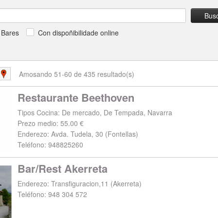
Bus
Bares
Con dispoñibilidade online
Amosando 51-60 de 435 resultado(s)
Restaurante Beethoven
Tipos Cocina: De mercado, De Tempada, Navarra
Prezo medio: 55.00 €
Enderezo:
Avda. Tudela, 30
(
Fontellas
)
Teléfono:
948825260
Bar/Rest Akerreta
Enderezo:
Transfiguracion,11
(
Akerreta
)
Teléfono:
948 304 572