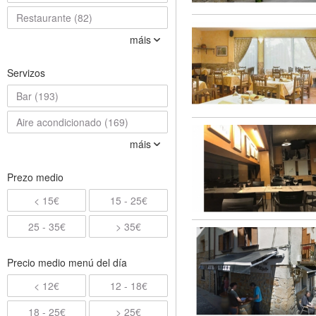
Restaurante (82)
máis
Servizos
Bar (193)
Aire acondicionado (169)
máis
Prezo medio
< 15€
15 - 25€
25 - 35€
> 35€
Precio medio menú del día
< 12€
12 - 18€
18 - 25€
> 25€