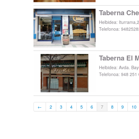
Taberna Che
Helbidea:
Iturrama,
Telefonoa:
9482528
Taberna El 
Helbidea:
Avda. Bay
Telefonoa:
948 251 
←
2
3
4
5
6
7
8
9
10