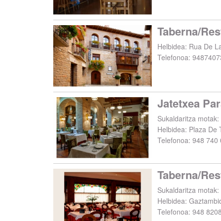
Helbidea:
Rua De La
Telefonoa:
9487407
Sukaldaritza motak:
Helbidea:
Plaza De 
Telefonoa:
948 740 
Taberna/Res
Helbidea:
Gaztambid
Telefonoa:
948 820