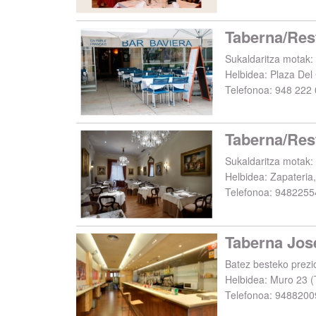
Taberna/Res
Sukaldaritza motak: 
Helbidea:
Plaza Del 
Telefonoa:
948 222 
Sukaldaritza motak:
Helbidea:
Zapateria
Telefonoa:
9482255
Taberna Jos
Batez besteko prezi
Helbidea:
Muro 23
(
Telefonoa:
9488200