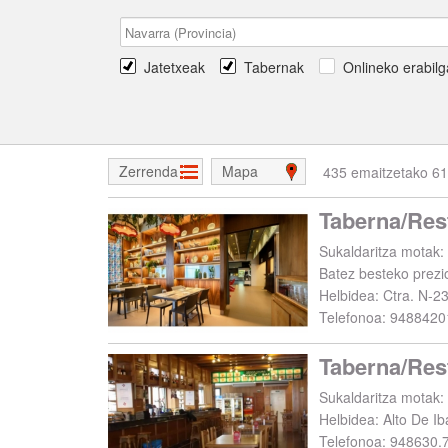
Jatetxeak
Tabernak
Onlineko erabilg
Zerrenda
Mapa
435 emaitzetako 61
Taberna/Rest
Sukaldaritza motak: 
Batez besteko prezi
Helbidea:
Ctra. N-2
Telefonoa:
9488420
Taberna/Res
Sukaldaritza motak:
Helbidea:
Alto De Ib
Telefonoa:
948630.