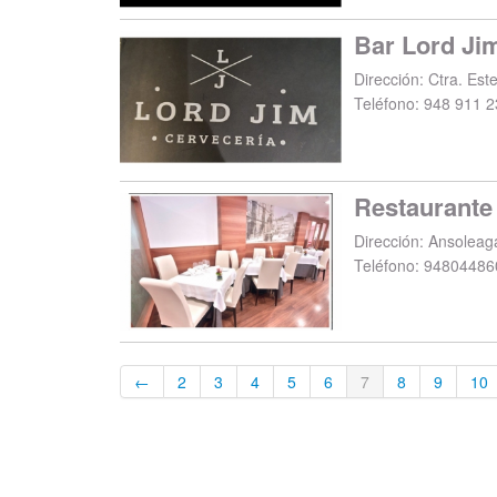
Bar Lord Ji
Dirección:
Ctra. Este
Teléfono:
948 911 2
Restaurante
Dirección:
Ansoleag
Teléfono:
94804486
←
2
3
4
5
6
7
8
9
10