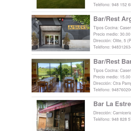
Teléfono:
948 152 6
Bar/Rest Arg
Tipos Cocina: Casera
Precio medio: 30.00
Dirección:
Olite, 5
(
P
Teléfono:
94831263
Bar/Rest Ba
Tipos Cocina: Caser
Precio medio: 15.00
Dirección:
Ctra Pamp
Teléfono:
94876020
Bar La Estre
Dirección:
Carniceri
Teléfono:
948 828 5