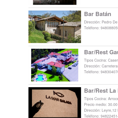
Bar Batán
Dirección:
Pedro De 
Teléfono:
94808805
Bar/Rest Ga
Tipos Cocina: Caser
Dirección:
Carretera
Teléfono:
94830407
Bar/Rest La
Tipos Cocina: Arroc
Precio medio: 30.00
Dirección:
Leyre,12 
Teléfono:
94822451