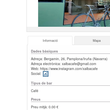
Informació
Mapa
Dades bàsiques
Adreça:
Bergamin, 26
,
Pamplona/Iruña
(
Navarra
)
Adreça electrònica:
xalbacafe@gmail.com
Web:
https://www.instagram.com/xalbacafe
Social:
Tipus de bar
Café
Preus
Preu mitjà: 0.00 €