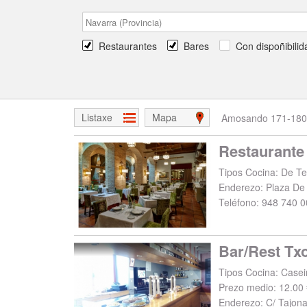
Restaurantes
Bares
Con dispoñibilid
Listaxe
Mapa
Amosando 171-180 
Tipos Cocina: De T
Enderezo:
Plaza De
Teléfono:
948 740 0
Bar/Rest Tx
Tipos Cocina: Casei
Prezo medio: 12.00 
Enderezo:
C/ Tajona