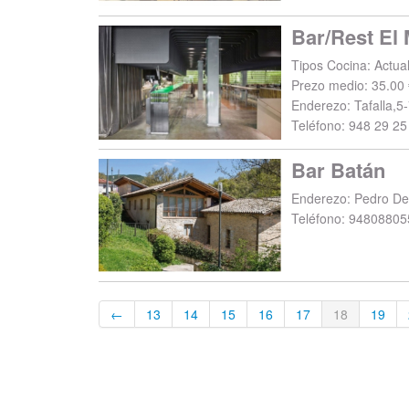
Bar/Rest El 
Prezo medio: 35.00 
Enderezo:
Tafalla,5
Teléfono:
948 29 25
Bar Batán
Enderezo:
Pedro De 
Teléfono:
94808805
←
13
14
15
16
17
18
19