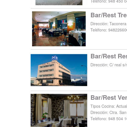
Teléfono:
948 450 0
Dirección:
Taconera
Teléfono:
94822660
Dirección:
C/ real s/n
Bar/Rest Ve
Tipos Cocina: Actual
Dirección:
Ctra. San
Teléfono:
948 504 1