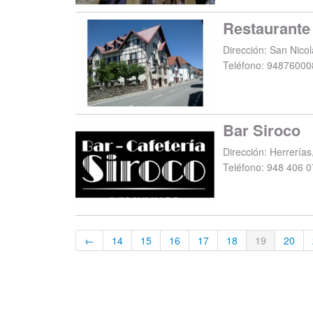
Restaurante
Dirección:
San Nicol
Teléfono:
94876000
Bar Siroco
Dirección:
Herrerías
Teléfono:
948 406 0
←
14
15
16
17
18
19
20