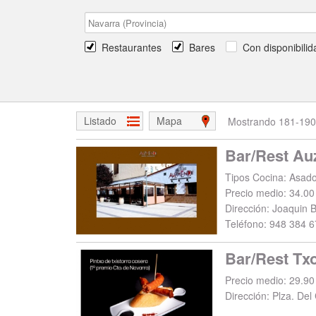
Restaurantes
Bares
Con disponibilid
Listado
Mapa
Mostrando 181-190 
Precio medio: 34.00
Dirección:
Joaquin 
Teléfono:
948 384 6
Bar/Rest Tx
Precio medio: 29.90
Dirección:
Plza. Del 