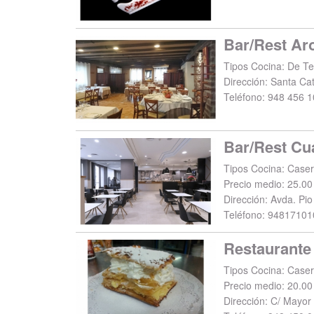
Bar/Rest Ar
Tipos Cocina: De T
Dirección:
Santa Cat
Teléfono:
948 456 1
Tipos Cocina: Case
Precio medio: 25.00
Dirección:
Avda. Pio 
Teléfono:
94817101
Restaurante
Precio medio: 20.00
Dirección:
C/ Mayor