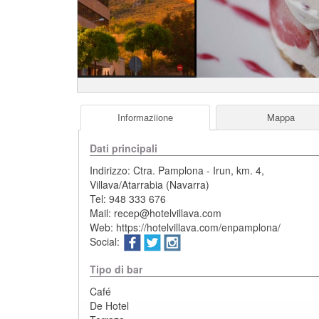
Informaziione
Mappa
Dati principali
Indirizzo:
Ctra. Pamplona - Irun, km. 4
,
Villava/Atarrabia
(
Navarra
)
Tel:
948 333 676
Mail:
recep@hotelvillava.com
Web:
https://hotelvillava.com/enpamplona/
Social:
Tipo di bar
Café
De Hotel