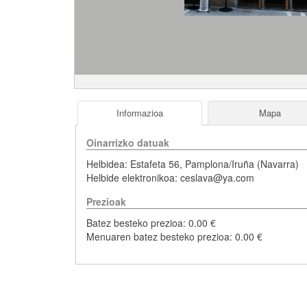
Informazioa
Mapa
Oinarrizko datuak
Helbidea:
Estafeta 56
,
Pamplona/Iruña
(
Navarra
)
Helbide elektronikoa:
ceslava@ya.com
Prezioak
Batez besteko prezioa: 0.00 €
Menuaren batez besteko prezioa: 0.00 €