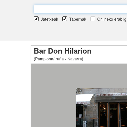
Jatetxeak
Tabernak
Onlineko erabilg
Bar Don Hilarion
(Pamplona/Iruña - Navarra)