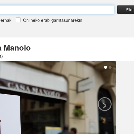
Bila
bernak
Onlineko erabilgarritasunarekin
a Manolo
a)
›