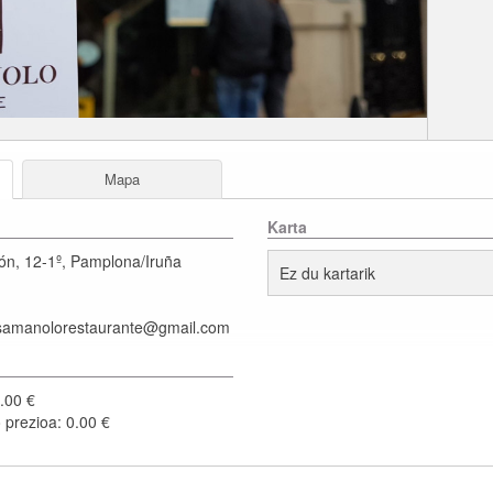
Mapa
Karta
ón, 12-1º
,
Pamplona/Iruña
Ez du kartarik
samanolorestaurante@gmail.com
.00 €
prezioa: 0.00 €