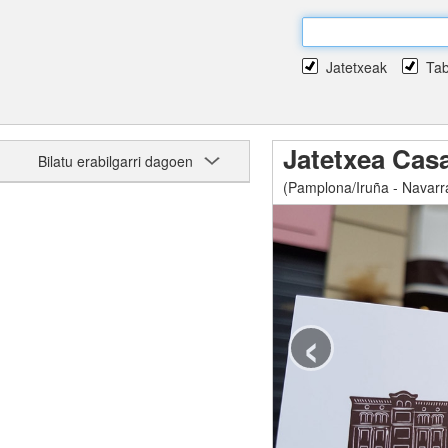
Jatetxeak
Ta
Jatetxea Cas
Bilatu erabilgarri dagoen
(Pamplona/Iruña - Navarr
‹