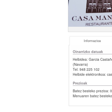
Informazioa
Oinarrizko datuak
Helbidea:
Garcia Castañ
(
Navarra
)
Tel:
948 225 102
Helbide elektronikoa:
ca
Prezioak
Batez besteko prezioa: 0
Menuaren batez besteko 