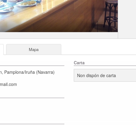
Mapa
Carta
n
,
Pamplona/Iruña
(
Navarra
)
Non dispón de carta
tmail.com