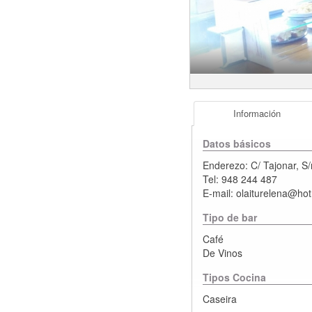
Información
Datos básicos
Enderezo:
C/ Tajonar, S/
Tel:
948 244 487
E-mail:
olaiturelena@ho
Tipo de bar
Café
De Vinos
Tipos Cocina
Caseira