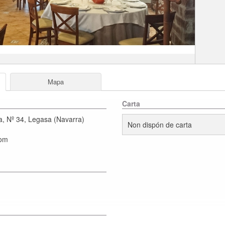
Mapa
Carta
a, Nº 34
,
Legasa
(
Navarra
)
Non dispón de carta
com